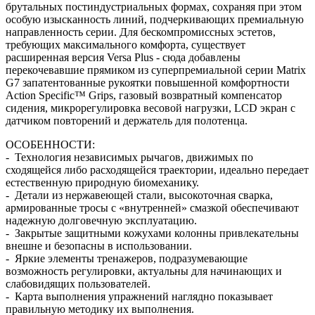
брутальных постиндустриальных формах, сохраняя при этом
особую изысканность линий, подчеркивающих премиальную
направленность серии. Для бескомпромиссных эстетов,
требующих максимального комфорта, существует
расширенная версия Versa Plus - сюда добавлены
перекочевавшие прямиком из суперпремиальной серии Matrix
G7 запатентованные рукоятки повышенной комфортности
Action Specific™ Grips, газовый возвратный компенсатор
сидения, микрорегулировка весовой нагрузки, LCD экран с
датчиком повторений и держатель для полотенца.
ОСОБЕННОСТИ:
- Технология независимых рычагов, движимых по
сходящейся либо расходящейся траектории, идеально передает
естественную природную биомеханику.
- Детали из нержавеющей стали, высокоточная сварка,
армированные тросы с «внутренней» смазкой обеспечивают
надежную долговечную эксплуатацию.
- Закрытые защитными кожухами колонны привлекательны
внешне и безопасны в использовании.
- Яркие элементы тренажеров, подразумевающие
возможность регулировки, актуальны для начинающих и
слабовидящих пользователей.
- Карта выполнения упражнений наглядно показывает
правильную методику их выполнения.