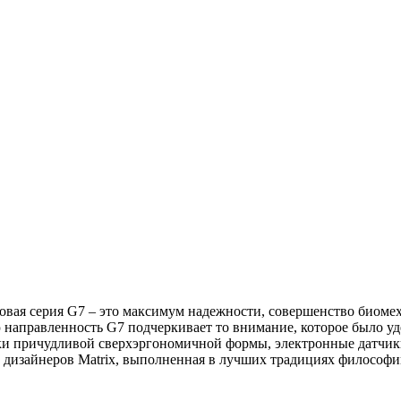
овая серия G7 – это максимум надежности, совершенство биоме
 направленность G7 подчеркивает то внимание, которое было у
и причудливой сверхэргономичной формы, электронные датчик
 и дизайнеров Matrix, выполненная в лучших традициях философ