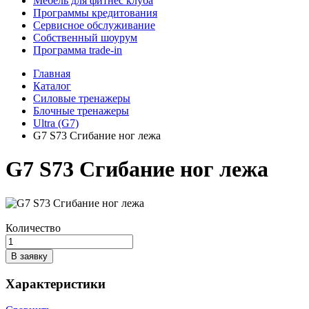
Мебель для фитнес клуба
Программы кредитования
Сервисное обслуживание
Собственный шоурум
Программа trade-in
Главная
Каталог
Силовые тренажеры
Блочные тренажеры
Ultra (G7)
G7 S73 Сгибание ног лежа
G7 S73 Сгибание ног лежа
Количество
В заявку
Характеристики