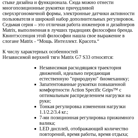
стыке дизайна и функционала. Сюда можно отнести
многопозиционные рукоятки причудливой
сверхэргономичной формы, электронные датчики активности
пользователя и широкий набор дополнительных регулировок.
Седьмая серия – это отличная работа инженеров и дизайнеров
Matrix, выполненная в лучших традициях философии бренда.
Квинтэссенция этой философии нашла свое выражение в
слогане Matrix - “Мощь. Интеллект. Красота.“
К числу характерных особенностей
Независимой верхней тяги Matrix G7 S33 относятся:
Независимая расходящаяся траектория
движений, идеально передающая
естественную "природную" биомеханику;
Запатентованные рукоятки повышенной
комфортности Action Specific Grips™ c
оптимальным распределением нагрузки на
руки;
Тонкая регулировка изменения нагрузки
1.1/2.2/3.4 кг.;
7-ми позиционная регулировка прижимного
валика;
LED дисплей, отображающий количество
повторений, время работы, время отдыха;