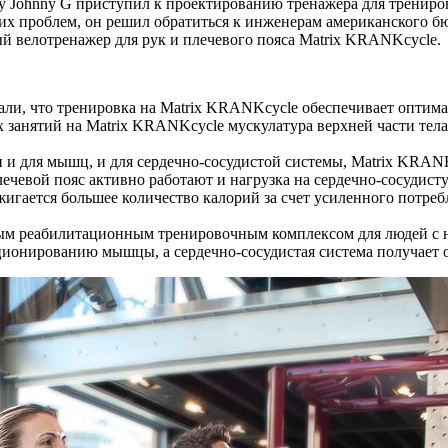
у Johnny G приступил к проектированию тренажера для тренировк
 проблем, он решил обратиться к инженерам американского бюро 
ый велотренажер для рук и плечевого пояса Matrix KRANKcycle.
али, что тренировка на Matrix KRANKcycle обеспечивает оптима
ых занятий на Matrix KRANKcycle мускулатура верхней части те
и и для мышц, и для сердечно-сосудистой системы, Matrix KRANK
ечевой пояс активно работают и нагрузка на сердечно-сосудист
гается большее количество калорий за счет усиленного потреб
ым реабилитационным тренировочным комплексом для людей с н
ционированию мышцы, а сердечно-сосудистая система получает 