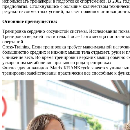
использовать тренажеры в подготовке спортсменов. В 2002 год
предполагал. Столкнувшись с большим количеством технических
результате совместных усилий, на свет появился инновационн
Основные преимущества:
Тренировка сердечно-сосудистой системы. Исследования показ
Тренировка верхней части тела. После 1-ого месяца постоянн
очертаний.
Cross-Training. Если тренировка требует максимальной нагрузк
большинство средних и нижних мышц тела отдыхает, руки и пл
Снижение веса. Во время тренировки верхних мышц обычно сжи
ускоренном метаболизме при такого рода тренировках.
Фитнес для инвалидов. Matrix KRANKcycle является уникальн
тренировки задействованы практически все способные к функ