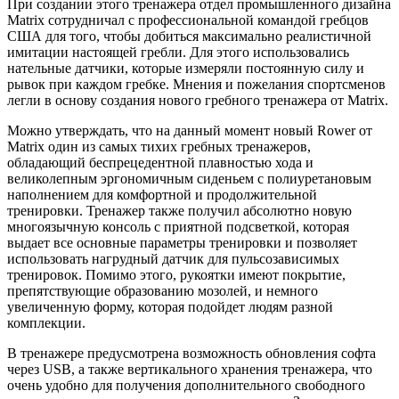
При создании этого тренажера отдел промышленного дизайна
Matrix сотрудничал с профессиональной командой гребцов
США для того, чтобы добиться максимально реалистичной
имитации настоящей гребли. Для этого использовались
нательные датчики, которые измеряли постоянную силу и
рывок при каждом гребке. Мнения и пожелания спортсменов
легли в основу создания нового гребного тренажера от Matrix.
Можно утверждать, что на данный момент новый Rower от
Matrix один из самых тихих гребных тренажеров,
обладающий беспрецедентной плавностью хода и
великолепным эргономичным сиденьем с полиуретановым
наполнением для комфортной и продолжительной
тренировки. Тренажер также получил абсолютно новую
многоязычную консоль с приятной подсветкой, которая
выдает все основные параметры тренировки и позволяет
использовать нагрудный датчик для пульсозависимых
тренировок. Помимо этого, рукоятки имеют покрытие,
препятствующие образованию мозолей, и немного
увеличенную форму, которая подойдет людям разной
комплекции.
В тренажере предусмотрена возможность обновления софта
через USB, а также вертикального хранения тренажера, что
очень удобно для получения дополнительного свободного