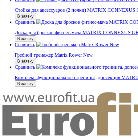
Стойка для аксессуаров (2 полки) MATRIX CONNEXUS
В заявку
Сравнить
Доска для бросков фитнес-мяча MATRIX CONNEXUS 
В заявку
Сравнить
Гребной тренажер Matrix Rower New
В заявку
Сравнить
Комплекс функционального тренинга, допсекция M
В заявку