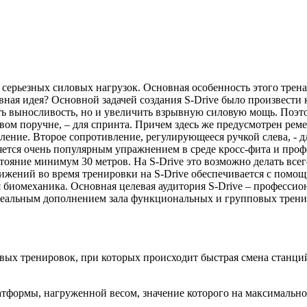
для серьезных силовых нагрузок. Основная особенность этого трен
новная идея? Основной задачей создания S-Drive было произвес
ь выносливость, но и увеличить взрывную силовую мощь. Поэто
авом поручне, – для спринта. Причем здесь же предусмотрен ре
ление. Второе сопротивление, регулирующееся ручкой слева, - 
ляется очень популярным упражнением в среде кросс-фита и про
тояние минимум 30 метров. На S-Drive это возможно делать всего
движений во время тренировки на S-Drive обеспечивается с пом
я биомеханика. Основная целевая аудитория S-Drive – професси
идеальным дополнением зала функциональных и групповых трени
вых тренировок, при которых происходит быстрая смена станци
тформы, нагруженной весом, значение которого на максимальном