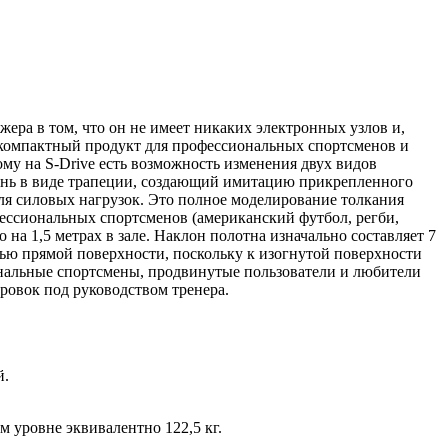
ажера в том, что он не имеет никаких электронных узлов и,
ти компактный продукт для профессиональных спортсменов и
му на S-Drive есть возможность изменения двух видов
мень в виде трапеции, создающий имитацию прикрепленного
для силовых нагрузок. Это полное моделирование толкания
фессиональных спортсменов (американский футбол, регби,
 на 1,5 метрах в зале. Наклон полотна изначально составляет 7
ощью прямой поверхности, поскольку к изогнутой поверхности
ональные спортсмены, продвинутые пользователи и любители
ровок под руководством тренера.
й.
 уровне эквивалентно 122,5 кг.