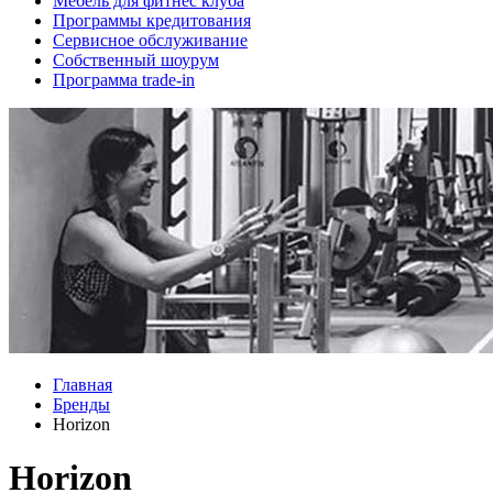
Мебель для фитнес клуба
Программы кредитования
Сервисное обслуживание
Собственный шоурум
Программа trade-in
Главная
Бренды
Horizon
Horizon